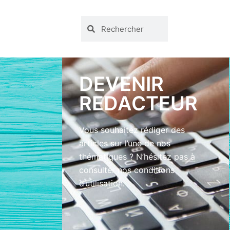
DEVENIR
REDACTEUR
Vous souhaitez rédiger des
articles sur l’une de nos
thématiques ? N’hésitez pas à
consulter nos conditions
d’utilisation.