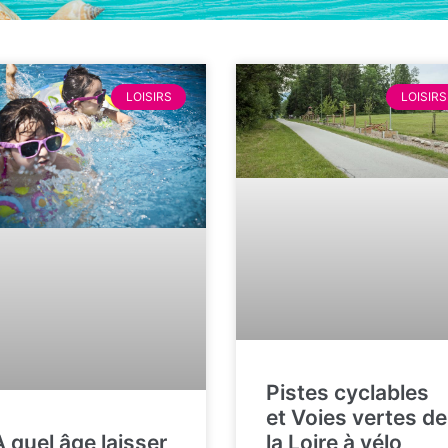
LOISIRS
LOISIRS
Pistes cyclables
et Voies vertes de
A quel âge laisser
la Loire à vélo