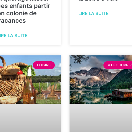
ses enfants partir
en colonie de
LIRE LA SUITE
vacances
IRE LA SUITE
LOISIRS
À DÉCOUVRIR