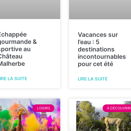
Echappée
Vacances sur
gourmande &
l’eau : 5
sportive au
destinations
Château
incontournables
Malherbe
pour cet été
IRE LA SUITE
LIRE LA SUITE
LOISIRS
À DÉCOUVRIR