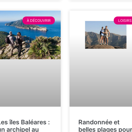
À DÉCOUVRIR
LOISIRS
Les îles Baléares :
Randonnée et
un archipel au
belles plages pou