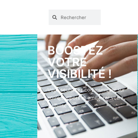
BOOSTEZ
VOTRE
VISIBILITÉ !
Vous souhaitez communiquer sur
notre support et améliorer votre
visibilité ?