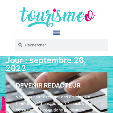
Panneau de gestion des cookies
Jour : septembre 26,
2023
DEVENIR REDACTEUR
Vous souhaitez rédiger des articles sur
l’une de nos thématiques ? N’hésitez pas à
consulter nos conditions d’utilisation.