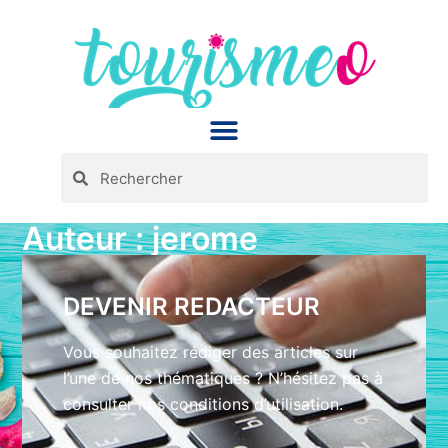
Panneau de gestion des cookies
Auteur :
jerome
DEVENIR REDACTEUR
Vous souhaitez rédiger des articles sur
l’une de nos thématiques ? N’hésitez pas à
consulter nos conditions d’utilisation.