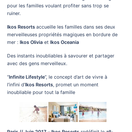
pour les familles voulant profiter sans trop se
ruiner.
Ikos Resorts
accueille les familles dans ses deux
merveilleuses propriétés magiques en bordure de
mer :
Ikos Olivia
et
Ikos Oceania
Des instants inoubliables à savourer et partager
avec des gens merveilleux.
“
Infinite Lifestyle
”, le concept d’art de vivre à
l’infini d’
Ikos Resorts
, promet un moment
inoubliable pour tout la famille
Paris // Juin 2017
–
Ikos Resorts
redéfinit le
all-