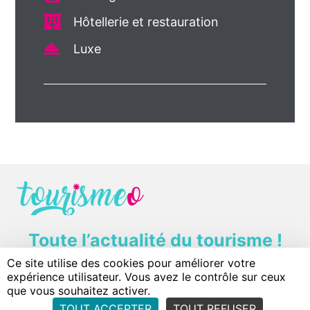
Hôtellerie et restauration
Luxe
Toute l’actualité du tourisme !
Ce site utilise des cookies pour améliorer votre
Contact
Plan du site
Mentions légales
expérience utilisateur. Vous avez le contrôle sur ceux
Politique de confidentialité
Conditions d'utilisation
que vous souhaitez activer.
TOUT ACCEPTER
TOUT REFUSER