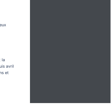
jeux
 la
is avril
ns et