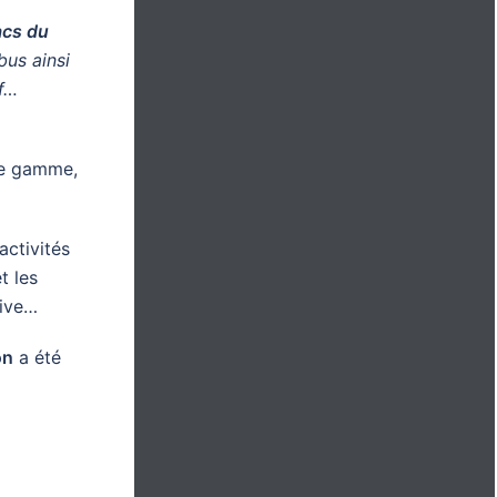
acs du
us ainsi
uf…
 de gamme,
activités
t les
live…
on
a été