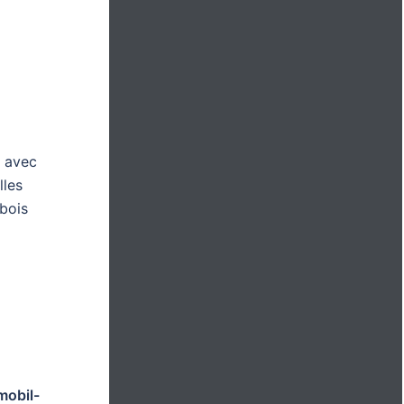
m avec
lles
bois
mobil-