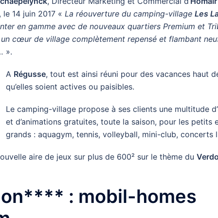
Schaepelynck
, Directeur Marketing et Commercial d’
Homair
, le 14 juin 2017 «
La réouverture du camping-village
Les L
nter en gamme avec de nouveaux quartiers Premium et Trib
t un cœur de village complètement repensé et flambant ne
…
».
A
Régusse
, tout est ainsi réuni pour des vacances haut
qu’elles soient actives ou paisibles.
Le camping-village propose à ses clients une multitude d’
et d’animations gratuites, toute la saison, pour les petits e
grands : aquagym, tennis, volleyball, mini-club, concerts 
nouvelle aire de jeux sur plus de 600² sur le thème du
Verd
don**** : mobil-homes