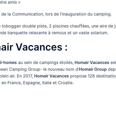
ntre amis
»
r de la Communication, lors de l’inauguration du camping.
e toboggan double piste, 2 piscines chauffées, une aire de 
ande banquette relaxante à remous et un vaste solarium.
air Vacances :
l-homes
au sein de campings étoilés,
Homair Vacances
est
pean Camping Group- le nouveau nom d’
Homair Group
depu
plein air. En 2017,
Homair Vacances
propose 128 destinatio
en France, Espagne, Italie et Croatie.