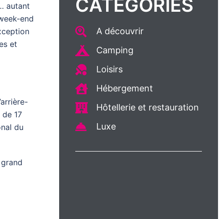
CATÉGORIES
e… autant
n week-end
A découvrir
xception
es et
Camping
Loisirs
Hébergement
arrière-
Hôtellerie et restauration
 de 17
Luxe
onal du
 grand