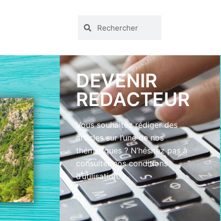
DEVENIR
REDACTEUR
Vous souhaitez rédiger des
articles sur l’une de nos
thématiques ? N’hésitez pas à
consulter nos conditions
d’utilisation.