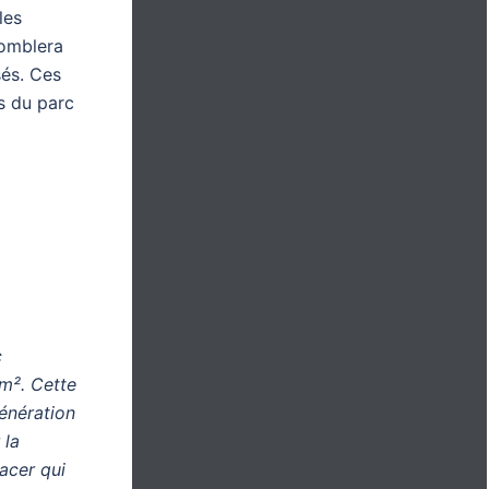
les
comblera
sés. Ces
es du parc
c
0m². Cette
énération
 la
acer qui