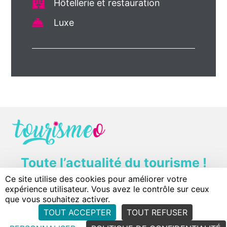
Hôtellerie et restauration
Luxe
Toute l’actualité du tourisme !
Ce site utilise des cookies pour améliorer votre
Contact
Plan du site
Mentions légales
expérience utilisateur. Vous avez le contrôle sur ceux
Politique de confidentialité
Conditions d'utilisation
que vous souhaitez activer.
TOUT ACCEPTER
TOUT REFUSER