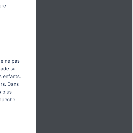
arc
de ne pas
nade sur
s enfants.
urs. Dans
s plus
empêche