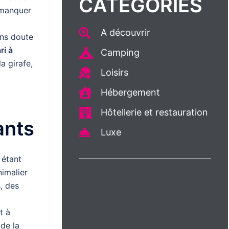
CATÉGORIES
 manquer
A découvrir
ans doute
ri à
Camping
a girafe,
Loisirs
Hébergement
Hôtellerie et restauration
ants
Luxe
 étant
nimalier
, des
t à
 de la