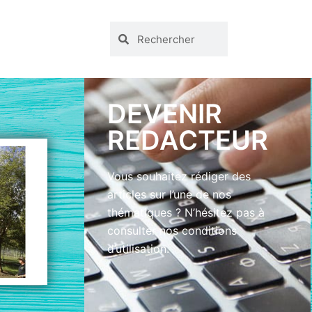
DEVENIR
REDACTEUR
Vous souhaitez rédiger des
articles sur l’une de nos
thématiques ? N’hésitez pas à
consulter nos conditions
d’utilisation.