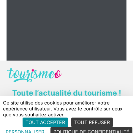
Toute l’actualité du tourisme !
Ce site utilise des cookies pour améliorer votre
Contact
Plan du site
Mentions légales
expérience utilisateur. Vous avez le contrôle sur ceux
Politique de confidentialité
Conditions d'utilisation
que vous souhaitez activer.
TOUT ACCEPTER
TOUT REFUSER
PERSONNALISER
POLITIQUE DE CONFIDENTIALITÉ