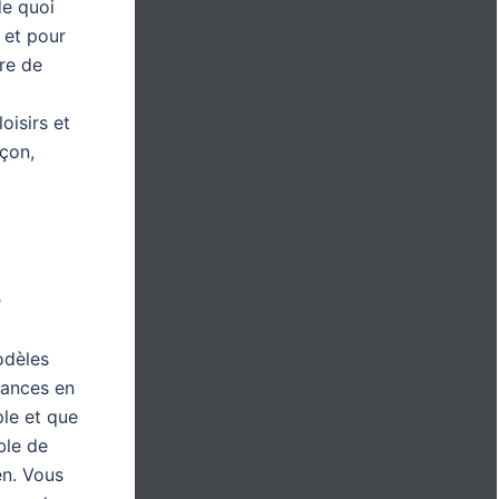
de quoi
s et pour
re de
oisirs et
açon,
s
odèles
cances en
ple et que
ble de
en. Vous