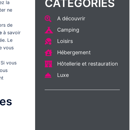
CATÉGORIES
ez la
ter ne
A découvrir
ors de
Camping
e
à savoir
ée. Le
Loisirs
e vous
Hébergement
 Si vous
Hôtellerie et restauration
vous
Luxe
nt
les