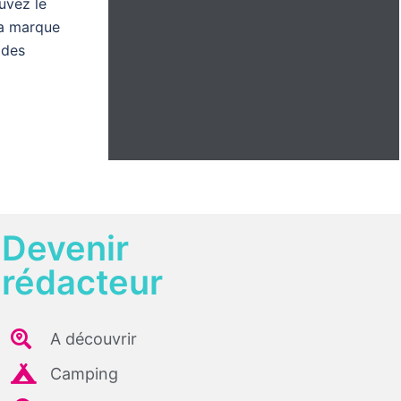
uvez le
la marque
 des
Devenir
rédacteur
A découvrir
Camping