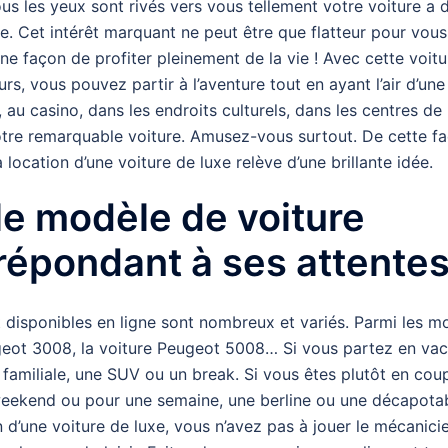
us les yeux sont rivés vers vous tellement votre voiture a 
tise. Cet intérêt marquant ne peut être que flatteur pour vou
 façon de profiter pleinement de la vie ! Avec cette voitu
rs, vous pouvez partir à l’aventure tout en ayant l’air d’une
au casino, dans les endroits culturels, dans les centres de l
otre remarquable voiture. Amusez-vous surtout. De cette f
 location d’une voiture de luxe relève d’une brillante idée.
le modèle de voiture
répondant à ses attente
 disponibles en ligne sont nombreux et variés. Parmi les m
eugeot 3008, la voiture Peugeot 5008… Si vous partez en va
 familiale, une SUV ou un break. Si vous êtes plutôt en cou
weekend ou pour une semaine, une berline ou une décapota
on d’une voiture de luxe, vous n’avez pas à jouer le mécanici