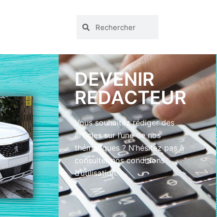
DEVENIR
REDACTEUR
Vous souhaitez rédiger des
articles sur l’une de nos
thématiques ? N’hésitez pas à
consulter nos conditions
d’utilisation.