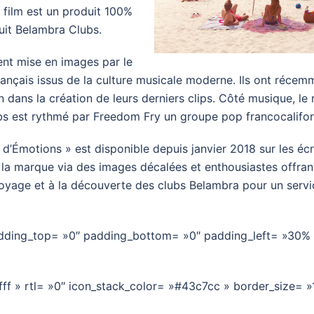
 film est un produit 100%
uit Belambra Clubs.
ent mise en images par le
rançais issus de la culture musicale moderne. Ils ont récem
in dans la création de leurs derniers clips. Côté musique, l
bs est rythmé par Freedom Fry un groupe pop francocalifor
’Émotions » est disponible depuis janvier 2018 sur les écr
 la marque via des images décalées et enthousiastes offran
 voyage et à la découverte des clubs Belambra pour un serv
 padding_top= »0″ padding_bottom= »0″ padding_left= »30%
ff » rtl= »0″ icon_stack_color= »#43c7cc » border_size= »