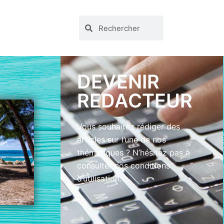
DEVENIR
REDACTEUR
Vous souhaitez rédiger des
articles sur l’une de nos
thématiques ? N’hésitez pas à
consulter nos conditions
d’utilisation.