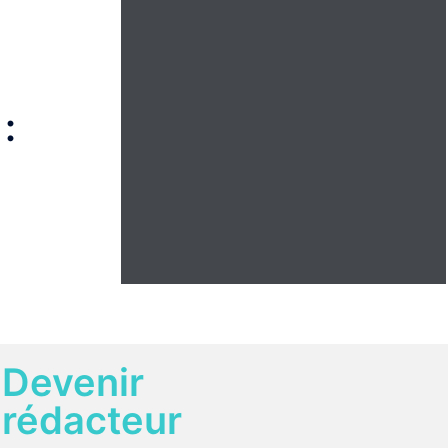
:
Devenir
rédacteur