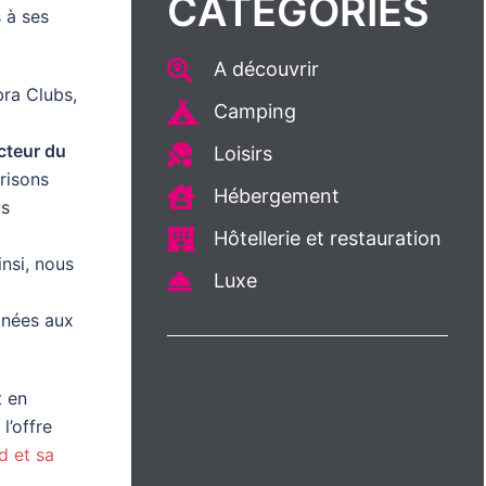
CATÉGORIES
 à ses
A découvrir
bra Clubs,
Camping
cteur du
Loisirs
trisons
Hébergement
us
Hôtellerie et restauration
insi, nous
Luxe
inées aux
t en
l’offre
d et sa