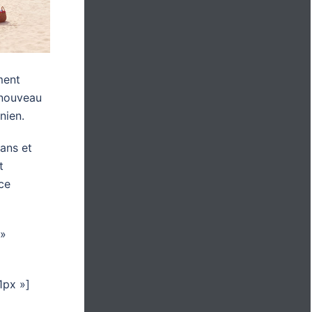
ment
e nouveau
nien.
ans et
t
ice
 »
1px »]